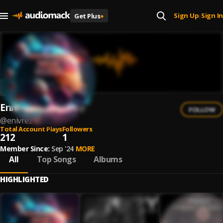
Sign Up
Sign In
Get Plus
+
|
Enivrèz Vous
FOLLOW
@
enivrez-vous
Total Account Plays
Followers
212
1
Member Since:
Sep '24
MORE
All
Top Songs
Albums
HIGHLIGHTED