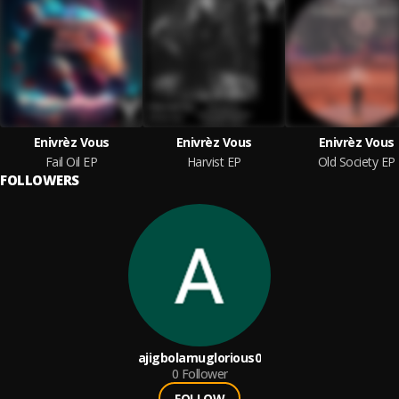
Enivrèz Vous
Enivrèz Vous
Enivrèz Vous
Fail Oil EP
Harvist EP
Old Society EP
FOLLOWERS
ajigbolamuglorious0
0
Follower
FOLLOW