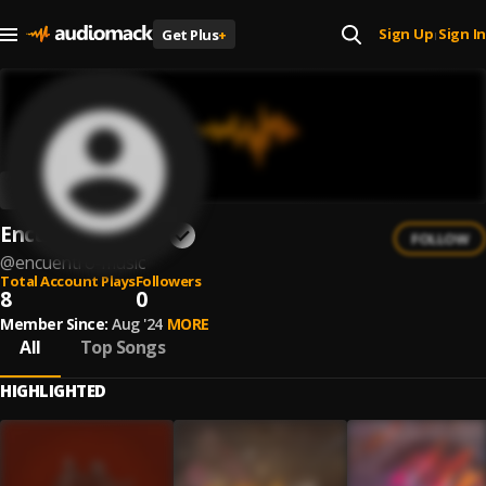
Sign Up
Sign In
Get Plus
+
|
Encuentro Music
FOLLOW
@
encuentro-music
Total Account Plays
Followers
8
0
Member Since:
Aug '24
MORE
All
Top Songs
HIGHLIGHTED