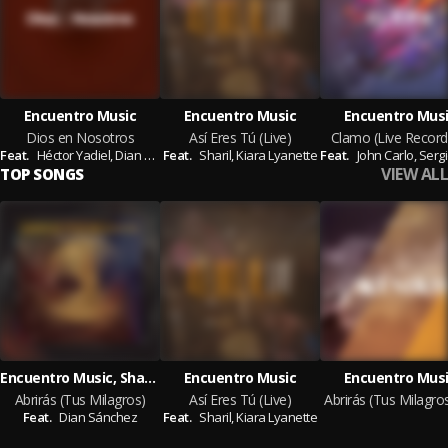
Encuentro Music
Encuentro Music
Encuentro Mus
Dios en Nosotros
Así Eres Tú (Live)
Clamo (Live Record
Feat.
Héctor Yadiel,
Dian Sánchez
Feat.
Sharil,
Kiara Lyanette
Feat.
John Carlo,
Sergio Y
VIEW ALL
TOP SONGS
Encuentro Music, Sharil, Nanggiery
Encuentro Music
Encuentro Mus
Abrirás (Tus Milagros)
Así Eres Tú (Live)
Feat.
Dian Sánchez
Feat.
Sharil,
Kiara Lyanette