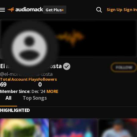
Sign Up
Sign In
Get Plus
+
|
El moreno De La Costa
FOLLOW
@
el-moreno-de-la-costa
Total Account Plays
Followers
69
0
Member Since:
Dec '24
MORE
All
Top Songs
HIGHLIGHTED