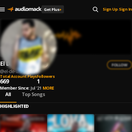
Sign Up
Sign In
Get Plus
+
|
El De Las Siglas
FOLLOW
@
el-de-las-siglas
Total Account Plays
Followers
669
1
Member Since:
Jul '21
MORE
All
Top Songs
HIGHLIGHTED