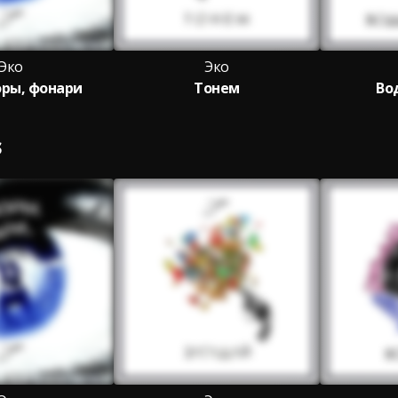
Эко
Эко
ры, фонари
Тонем
Во
S