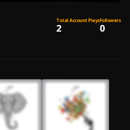
Total Account Plays
Followers
2
0