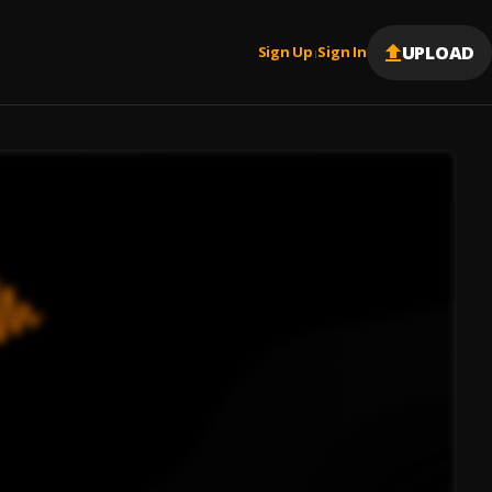
UPLOAD
Sign Up
Sign In
|