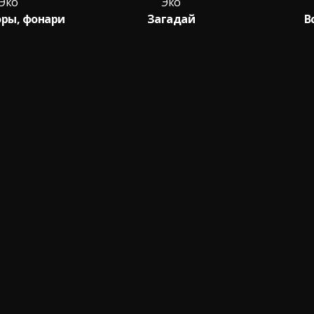
Эко
Эко
ры, фонари
Загадай
В