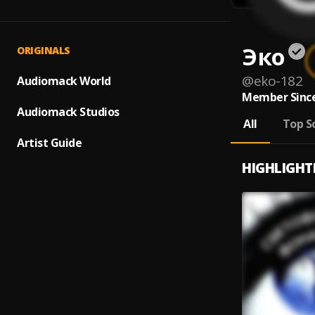
Эко
ORIGINALS
@
eko-182
Audiomack World
Member Since
Audiomack Studios
All
Top S
Artist Guide
HIGHLIGHT