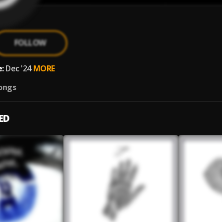
FOLLOW
:
Dec '24
MORE
ongs
ED