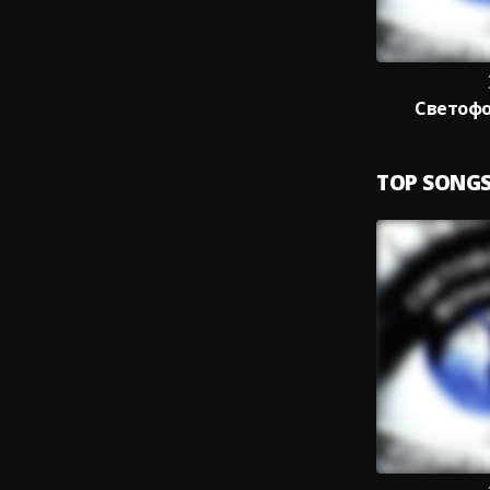
Светофо
TOP SONG