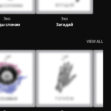
Эко
Эко
ды слонам
Загадай
VIEW ALL