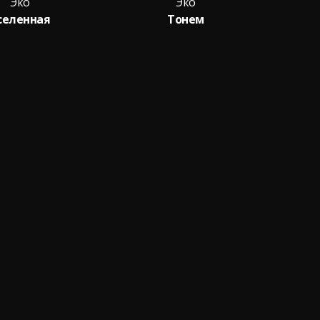
Эко
Эко
селенная
Тонем
Во