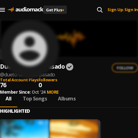
Sign Up
Sign In
Get Plus
+
|
Dueto Aires Del Pasado
FOLLOW
@
dueto-aires-del-pasado
Total Account Plays
Followers
76
0
Member Since:
Oct '24
MORE
All
Top Songs
Albums
HIGHLIGHTED