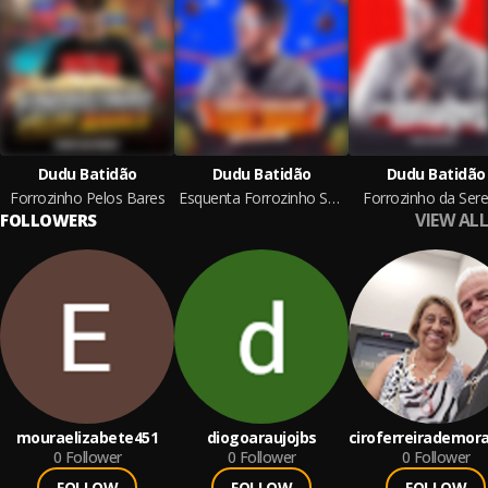
Dudu Batidão
Dudu Batidão
Dudu Batidão
Forrozinho Pelos Bares
Esquenta Forrozinho São João
Forrozinho da Sere
VIEW ALL
FOLLOWERS
mouraelizabete451
diogoaraujojbs
ciroferreirademor
0
Follower
0
Follower
0
Follower
FOLLOW
FOLLOW
FOLLOW