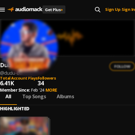
Sign Up
Sign In
Get Plus
+
|
Dudu Batidão
FOLLOW
@
dudu-batidao
Total Account Plays
Followers
6.41K
34
Member Since:
Feb '24
MORE
All
Top Songs
Albums
HIGHLIGHTED