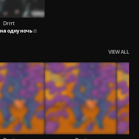
Drrrt
на одну ночь
VIEW ALL