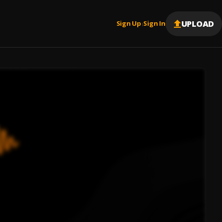
UPLOAD
Sign Up
Sign In
|