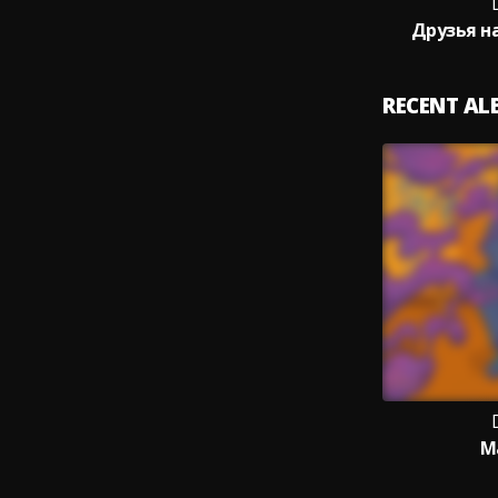
Друзья н
RECENT A
М