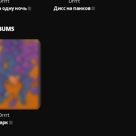
Drrrt
Drrrt
а одну ночь
Дисс на панков
LBUMS
Drrrt
арк