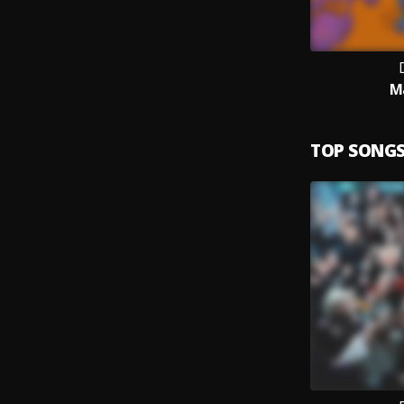
М
TOP SONG