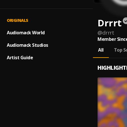
Drrrt
ORIGINALS
@
drrrt
Audiomack World
Member Since
Audiomack Studios
All
Top S
Artist Guide
HIGHLIGHT