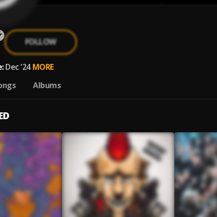
FOLLOW
:
Dec '24
MORE
ongs
Albums
ED