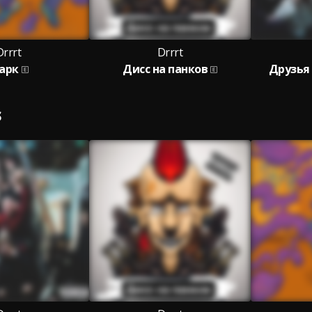
Drrrt
Drrrt
арк
Дисс на панков
Друзья 
S