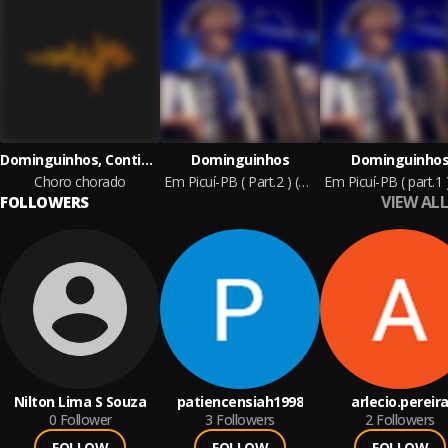
Dominguinhos, Continental
Dominguinhos
Dominguinho
Choro chorado
Em Picuí-PB ( Part.2 ) (Ao vivo)
VIEW ALL
FOLLOWERS
Nilton Lima S Souza
patiencensiah1998
arlecio.pereir
0
Follower
3
Followers
2
Followers
FOLLOW
FOLLOW
FOLLOW