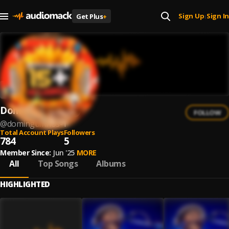
Sign Up
Sign In
Get Plus
+
|
Dominguinhos
FOLLOW
@
dominguinhos-1
Total Account Plays
Followers
784
5
Member Since:
Jun '25
MORE
All
Top Songs
Albums
HIGHLIGHTED