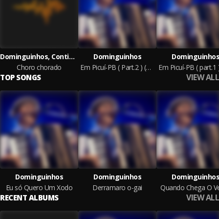
Dominguinhos, Continental
Dominguinhos
Dominguinho
Choro chorado
Em Picuí-PB ( Part.2 ) (Ao vivo)
VIEW ALL
TOP SONGS
Dominguinhos
Dominguinhos
Dominguinho
Eu só Quero Um Xodo
Derramaro o-gai
Quando Chega O V
VIEW ALL
RECENT ALBUMS