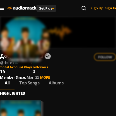
Sign Up
Sign In
Get Plus
+
|
Добричка тройка
FOLLOW
@
dobricka-trojka
Total Account Plays
Followers
15
0
Member Since:
Mar '25
MORE
All
Top Songs
Albums
HIGHLIGHTED