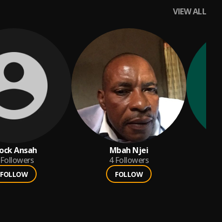
VIEW ALL
ock Ansah
Mbah Njei
e
Followers
4
Followers
FOLLOW
FOLLOW