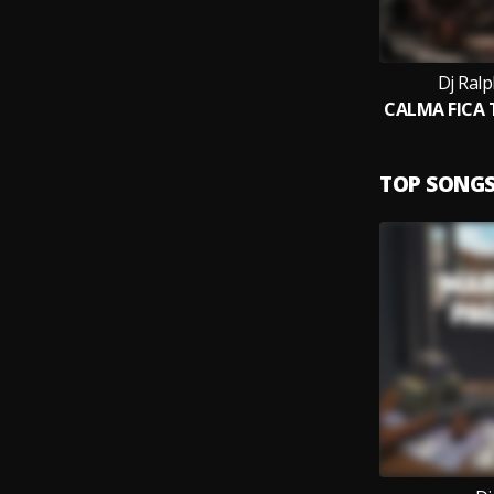
Dj Ralp
TOP SONG