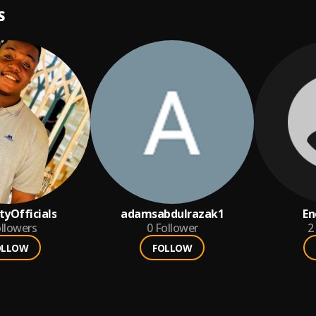
S
tyOfficials
adamsabdulrazak1
En
llowers
0
Follower
2
OLLOW
FOLLOW