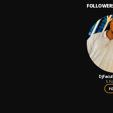
FOLLOWER
DjFacul
5
Fo
F