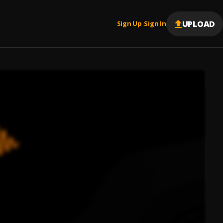
UPLOAD
Sign Up
Sign In
|