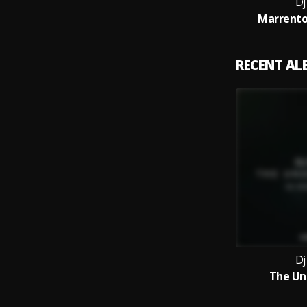
Dj
Marrent
RECENT A
Dj
The Un