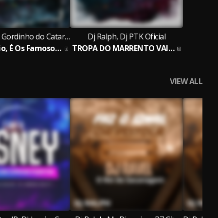
Dj Ralph, Mc Gordinho do Catarina
Dj Ralph, Dj PTK Oficial
Equipe Sábio, É Os Famosos Marginais
TROPA DO MARRENTO VAI TE COMER
VIEW ALL