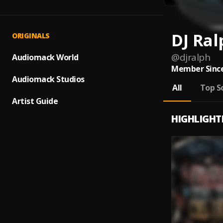
DJ Ral
ORIGINALS
@
djralph
Audiomack World
Member Since
Audiomack Studios
All
Top S
Artist Guide
HIGHLIGHT