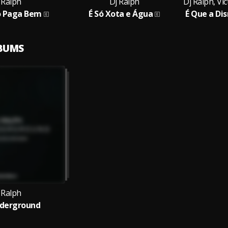
 Ralph
Dj Ralph
o Paga Bem
É Só Xota e Água
LBUMS
 Ralph
derground