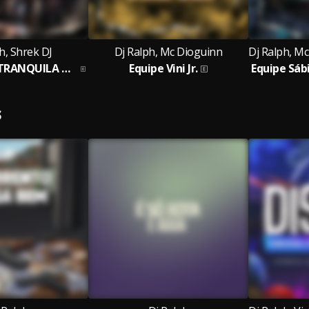
h, Shrek DJ
Dj Ralph, Mc Dioguinn
CALMA FICA TRANQUILA NA BARREIRA
Equipe Vini Jr.
S