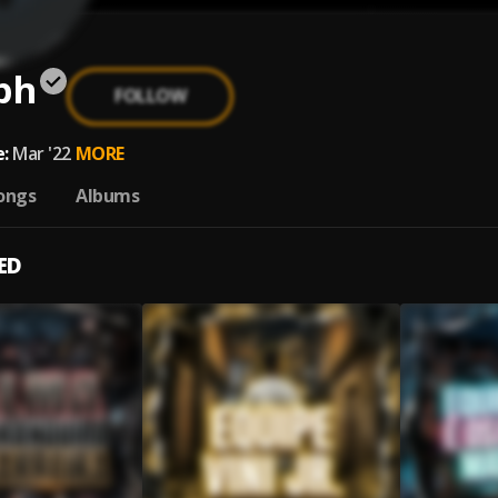
ph
FOLLOW
:
Mar '22
MORE
ongs
Albums
ED