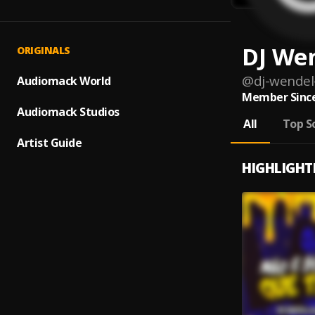
DJ We
ORIGINALS
@
dj-wende
Audiomack World
Member Since
Audiomack Studios
All
Top S
Artist Guide
HIGHLIGHT