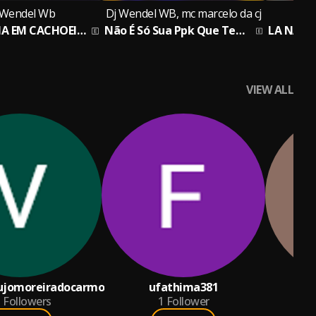
 Wendel Wb
Dj Wendel WB, mc marcelo da cj
MEGA ORGIA EM CACHOEIRO
Não É Só Sua Ppk Que Tem Mel
Fe
VIEW ALL
ujomoreiradocarmo
ufathima381
nu
5
Followers
1
Follower