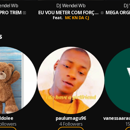
endel Wb
DJ Wendel Wb
DJ
 PRO TREM
EU VOU METER COM FORÇA EM VC
Feat.
MC KN DA CJ
S
ddolee
paulumagu96
vanessaara
ollowers
4
Followers
1