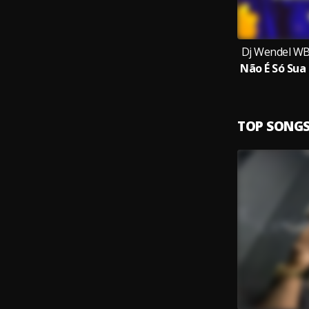
Dj Wendel WB,
TOP SONG