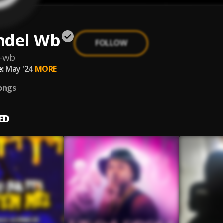
ndel Wb
FOLLOW
l-wb
:
May '24
MORE
ongs
ED