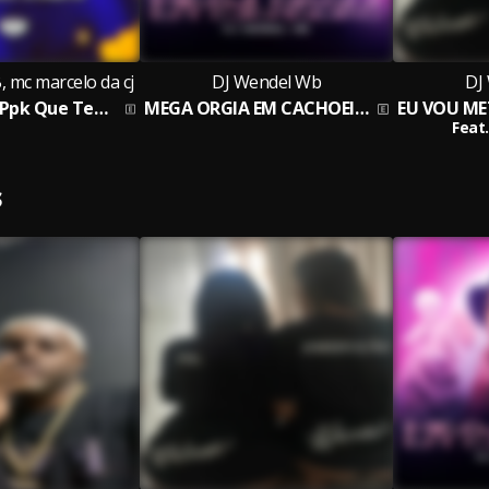
 mc marcelo da cj
DJ Wendel Wb
DJ
Não É Só Sua Ppk Que Tem Mel
MEGA ORGIA EM CACHOEIRO
Feat.
S