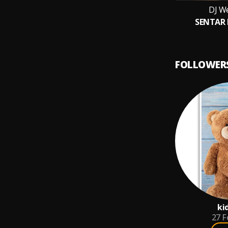
DJ W
SENTAR
FOLLOWER
ki
27
F