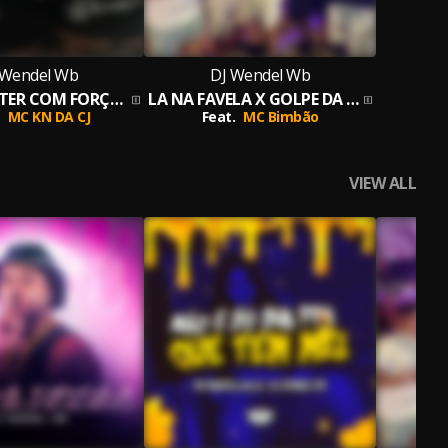
 Wendel Wb
DJ Wendel Wb
EU VOU METER COM FORÇA EM VC
LA NA FAVELA X GOLPE DA BARRIGA
MC KN DA CJ
Feat.
MC Bimbão
VIEW ALL