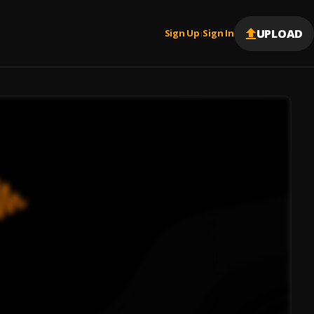
UPLOAD
Sign Up
Sign In
|