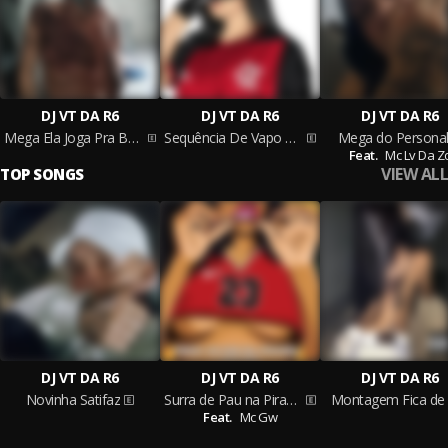
DJ VT DA R6
DJ VT DA R6
DJ VT DA R6
Mega Ela Joga Pra Bandidão
Sequência De Vapo Vapo
Mega do Persona
Feat.
Mc Lv Da Z
VIEW ALL
TOP SONGS
DJ VT DA R6
DJ VT DA R6
DJ VT DA R6
Novinha Satifaz
Surra de Pau na Piranha
Montagem Fica de
Feat.
Mc Gw