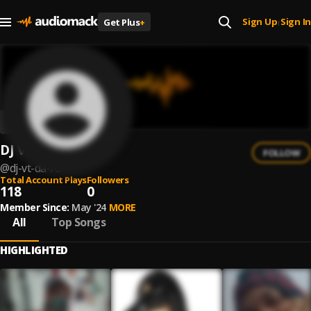
Sign Up
Sign In
Get Plus
+
|
DJ VT DA R6
FOLLOW
@
dj-vt-da-r6
Total Account Plays
Followers
118
0
Member Since:
May '24
MORE
All
Top Songs
HIGHLIGHTED