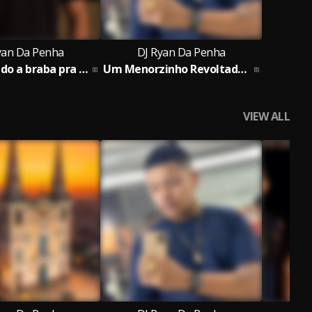
yan Da Penha
DJ Ryan Da Penha
Tou fumando a braba pra relaxar a mente
Um Menorzinho Revoltado de Bico na mão
VIEW ALL