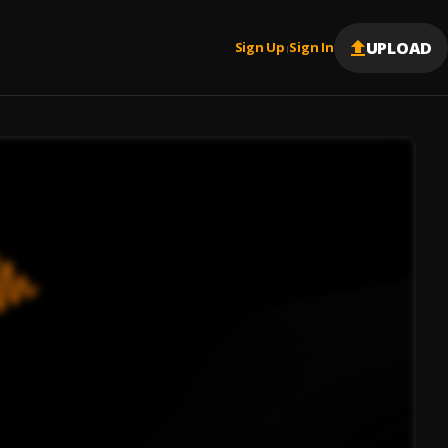
UPLOAD
Sign Up
Sign In
|