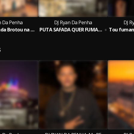
n Da Penha
DJ Ryan Da Penha
DJ R
Ela Toda safada Brotou na Penha, Fode Com o Mano Urso
PUTA SAFADA QUER FUMAR DA BRABA, PENHA & CPX
S