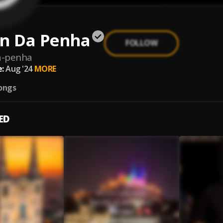
an Da Penha
FOLLOW
a-penha
:
Aug '24
MORE
ongs
ED