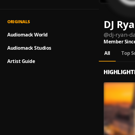
DJ Ry
ORIGINALS
@
dj-ryan-d
Audiomack World
Member Since
Audiomack Studios
All
Top S
Artist Guide
HIGHLIGHT