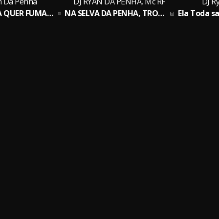
n Da Penha
DJ RYAN DA PENHA, Mc RF
DJ R
PUTA SAFADA QUER FUMAR DA BRABA, PENHA & CPX
NA SELVA DA PENHA, TROPA DO URSO