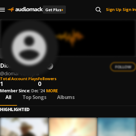
Sign Up
Sign In
Get Plus
+
|
Diomar Ferreyra
FOLLOW
@
diomar-ferreyra
Total Account Plays
Followers
1
0
Member Since:
Dec '24
MORE
All
Top Songs
Albums
HIGHLIGHTED