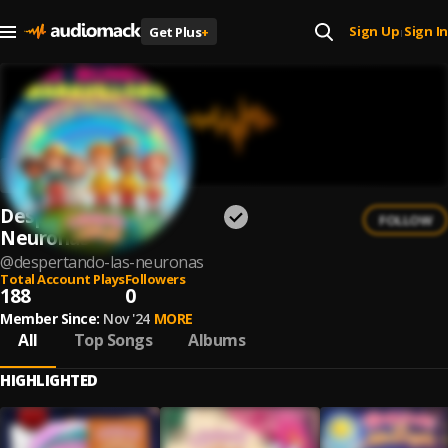
Sign Up
Sign In
Get Plus
+
|
Despertando Las
FOLLOW
Neuronas
@
despertando-las-neuronas
Total Account Plays
Followers
188
0
Member Since:
Nov '24
MORE
All
Top Songs
Albums
HIGHLIGHTED