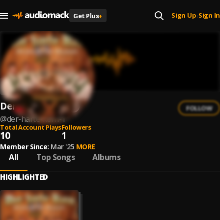
Sign Up
Sign In
Get Plus
+
|
Der harte Kern
FOLLOW
@
der-harte-kern-1
Total Account Plays
Followers
10
1
Member Since:
Mar '25
MORE
All
Top Songs
Albums
HIGHLIGHTED