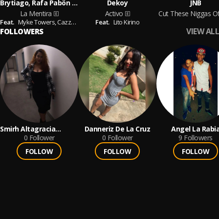
Brytiago, Rafa Pabön & Sech
Dekoy
JNB
La Mentira
Activo
Feat.
Myke Towers,
Cazzu,
Rauw Alejandro
Feat.
Lito Kirino
VIEW ALL
FOLLOWERS
Smirh Altagracia
Danneriz De La Cruz
Angel La Rabi
Aracena Silverio
0
Follower
0
Follower
9
Followers
FOLLOW
FOLLOW
FOLLOW