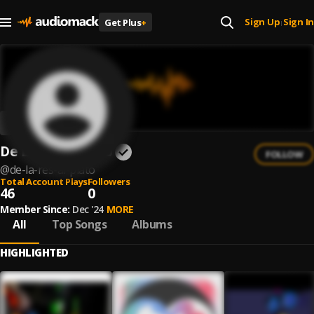
Sign Up
Sign In
Get Plus
+
|
De La Res Al Plato
FOLLOW
@
de-la-res-al-plato
Total Account Plays
Followers
46
0
Member Since:
Dec '24
MORE
All
Top Songs
Albums
HIGHLIGHTED