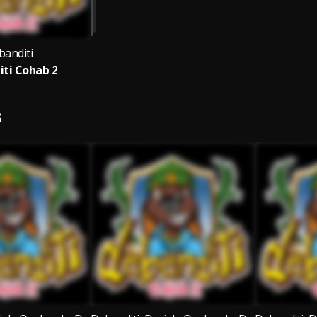
banditi
ti Cohab 2
S