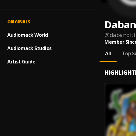
Daban
ORIGINALS
@
dabanditi
Audiomack World
Member Since
Audiomack Studios
All
Top S
Artist Guide
HIGHLIGHT