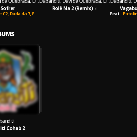
Dabanditi, Davi da Quebrada, DJ King, Xis, Cod Leste C2, Duda da 7, Fernando Treze
Dabanditi, Davi da Quebrada, Duda da 7, Magnus 44, Xis
 Sofrer
Rolê Na 2 (Remix)
Vagabu
e C2,
Duda da 7,
Fernando Treze
Feat.
Patoli
LBUMS
banditi
ti Cohab 2