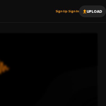
UPLOAD
Sign Up
Sign In
|