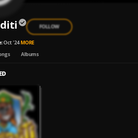
diti
FOLLOW
:
Oct '24
MORE
ongs
Albums
ED