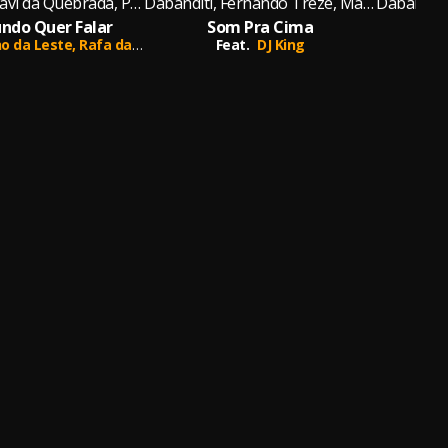
Dabanditi, Davi da Quebrada, Patolino da Leste, Rafa da 7, Xis
Dabanditi, Fernando Treze, Magnus 44, DJ King
ndo Quer Falar
Som Pra Cima
no da Leste,
Rafa da 7,
Xis
Feat.
DJ King