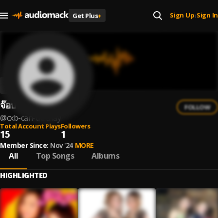
Sign Up
Sign In
Get Plus
+
|
จ๊อบ จันทร์ทัย
FOLLOW
@
cxb-can-thrthay
Total Account Plays
Followers
15
1
Member Since:
Nov '24
MORE
All
Top Songs
Albums
HIGHLIGHTED