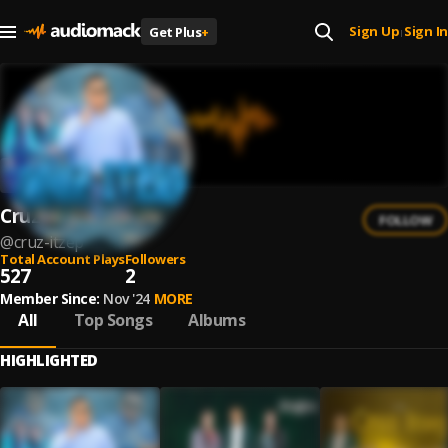
Sign Up
Sign In
Get Plus
+
|
Cruz Itzep
FOLLOW
@
cruz-itzep
Total Account Plays
Followers
527
2
Member Since:
Nov '24
MORE
All
Top Songs
Albums
HIGHLIGHTED