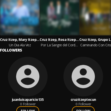
Cruz Itzep, Mary Itzep, Rosa Itzep
Cruz Itzep, Rosa Itzep, Mary Itzep
Un Dia Ala Vez
Por La Sangre del Cordero Isaiasn 53/5
FOLLOWERS
juanluisaparicio135
cruzitzeptecun
0
Follower
0
Follower
FOLLOW
FOLLOW