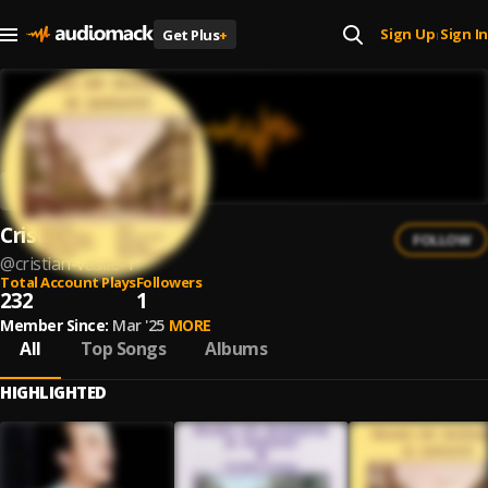
Sign Up
Sign In
Get Plus
+
|
Cristian Vasile
FOLLOW
@
cristian-vasile-1
Total Account Plays
Followers
232
1
Member Since:
Mar '25
MORE
All
Top Songs
Albums
HIGHLIGHTED