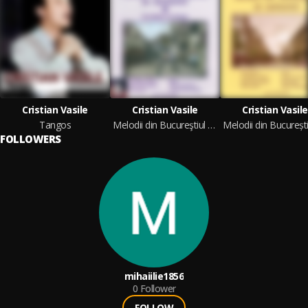
Cristian Vasile
Cristian Vasile
Cristian Vasile
Tangos
Melodii din Bucureştiul de odinioară - Invitație la tango, Vol. 6
FOLLOWERS
mihaiilie1856
0
Follower
FOLLOW