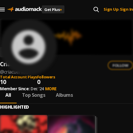
Sign Up
Sign In
Get Plus
+
|
Criacuervos
FOLLOW
@
criacuervos
Total Account Plays
Followers
10
0
Member Since:
Dec '24
MORE
All
Top Songs
Albums
HIGHLIGHTED