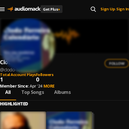
Sign Up
Sign In
Get Plus
+
|
Clodo Ferreira
FOLLOW
@
clodo-ferreira
Total Account Plays
Followers
1
0
Member Since:
Apr '24
MORE
All
Top Songs
Albums
HIGHLIGHTED