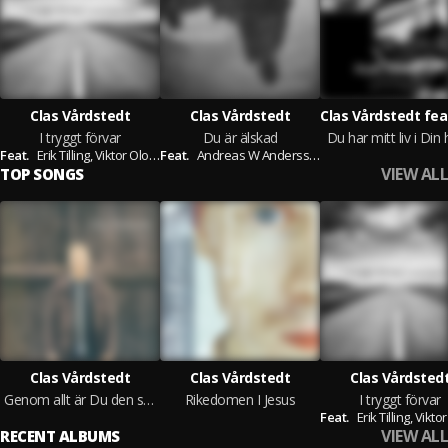
Clas Vårdstedt
Clas Vårdstedt
I tryggt förvar
Du är älskad
Du har mitt liv i Din
Feat.
Erik Tilling,
Viktor Olofsson
Feat.
Andreas W Andersson,
Markus Lundgren
VIEW ALL
TOP SONGS
Clas Vårdstedt
Clas Vårdstedt
Clas Vårdsted
Genom allt är Du den som bär
Rikedomen I Jesus
I tryggt förvar
Feat.
Erik Tilling,
Viktor Ol
VIEW ALL
RECENT ALBUMS