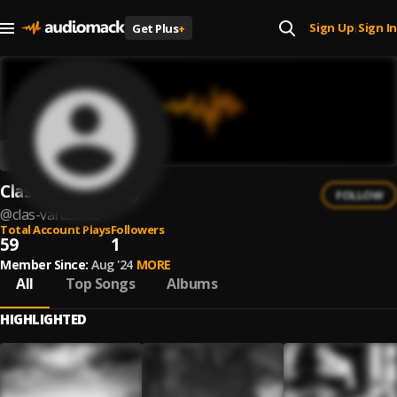
Sign Up
Sign In
Get Plus
+
|
Clas Vårdstedt
FOLLOW
@
clas-vardstedt
Total Account Plays
Followers
59
1
Member Since:
Aug '24
MORE
All
Top Songs
Albums
HIGHLIGHTED