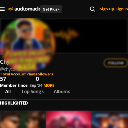
Sign Up
Sign In
Get Plus
+
|
Chyco Salles
FOLLOW
@
chyco-salles
Total Account Plays
Followers
57
0
Member Since:
Sep '24
MORE
All
Top Songs
Albums
HIGHLIGHTED