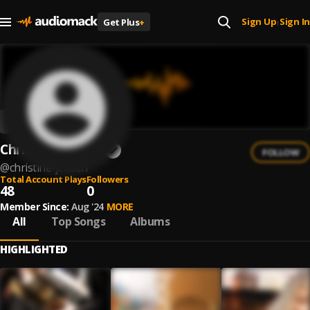
Sign Up
Sign In
Get Plus
+
|
Christine Jensen
FOLLOW
@
christine-jensen
Total Account Plays
Followers
48
0
Member Since:
Aug '24
MORE
All
Top Songs
Albums
HIGHLIGHTED