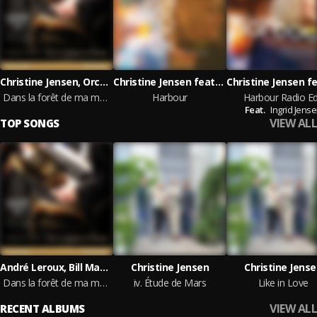
Christine Jensen, Orchestre national de jazz de Montréal
Christine Jensen featuring Ingrid Jensen
Dans la forêt de ma mémoire (En concert à l'Astral)
Harbour
Harbour Radio Ed
Feat.
Ingrid Jens
VIEW ALL
TOP SONGS
André Leroux, Bill Mahar, Frank Lozano, Jean-Nicolas Trottier, Jean-Pierre Zanella, Ingrid Jensen, Christine Jensen, Orchestre national de jazz de Montréal
Christine Jensen
Christine Jens
Dans la forêt de ma mémoire: No. 1, Introduction (Live)
iv. Étude de Mars
Like in Love
VIEW ALL
RECENT ALBUMS