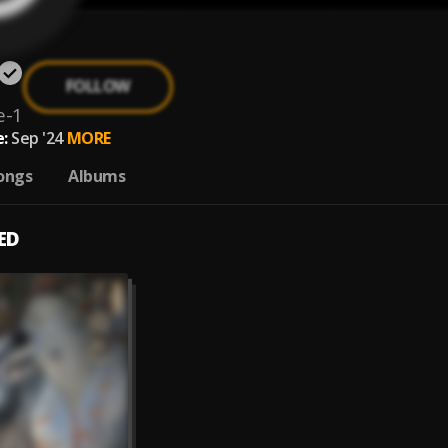
FOLLOW
e-1
:
Sep '24
MORE
ongs
Albums
ED