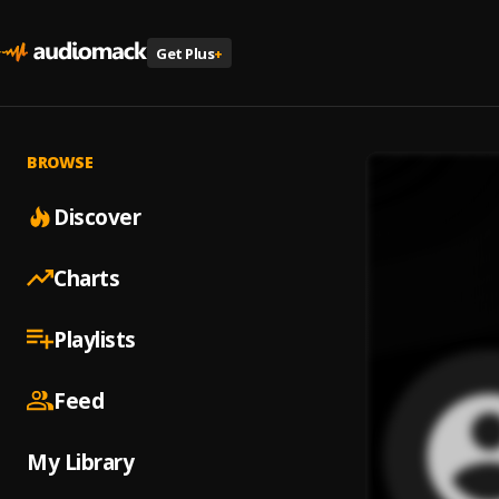
Get Plus
+
BROWSE
Discover
Charts
Playlists
Feed
My Library