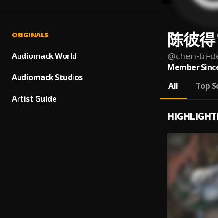
陈彼得
ORIGINALS
@
chen-bi-d
Audiomack World
Member Since
Audiomack Studios
All
Top S
Artist Guide
HIGHLIGHT