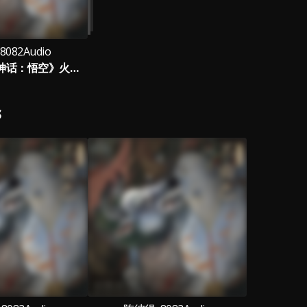
082Audio
不由己（《黑神话：悟空》火焰山片尾曲）（Destiny）
S