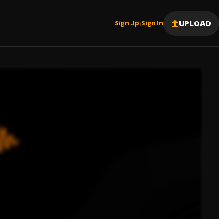
UPLOAD
Sign Up
Sign In
|