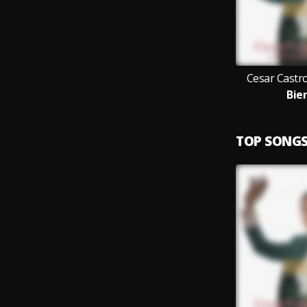
Cesar Castr
Bie
TOP SONG