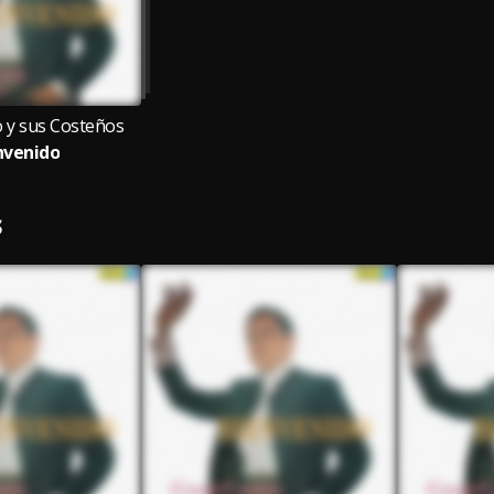
o y sus Costeños
nvenido
S