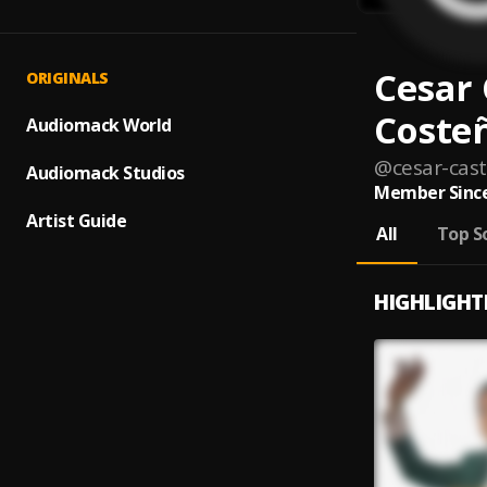
Cesar 
ORIGINALS
Coste
Audiomack World
@
cesar-cas
Audiomack Studios
Member Since
Artist Guide
All
Top S
HIGHLIGHT