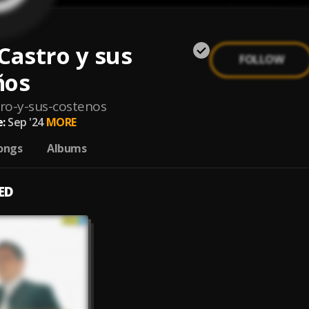
Castro y sus
FOLLOW
ños
tro-y-sus-costenos
:
Sep '24
MORE
ongs
Albums
ED