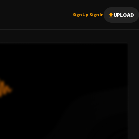
UPLOAD
Sign Up
Sign In
|