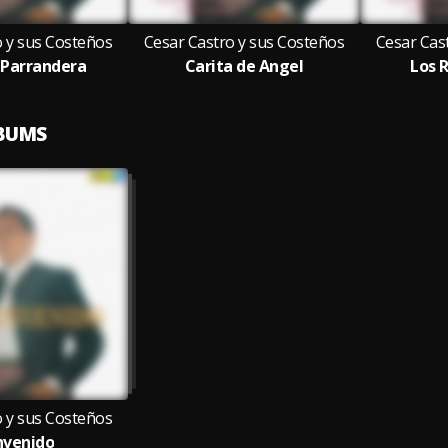
o y sus Costeños
Cesar Castro y sus Costeños
Cesar Cas
Parrandera
Carita de Angel
Los 
LBUMS
o y sus Costeños
nvenido