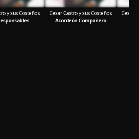
tro y sus Costeños
Cesar Castro y sus Costeños
Cesar C
Responsables
Acordeón Compañero
L