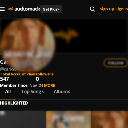
Sign Up
Sign In
Get Plus
+
|
Carlos Rian
FOLLOW
@
carlos-rian-1
Total Account Plays
Followers
547
0
Member Since:
Nov '24
MORE
All
Top Songs
Albums
HIGHLIGHTED