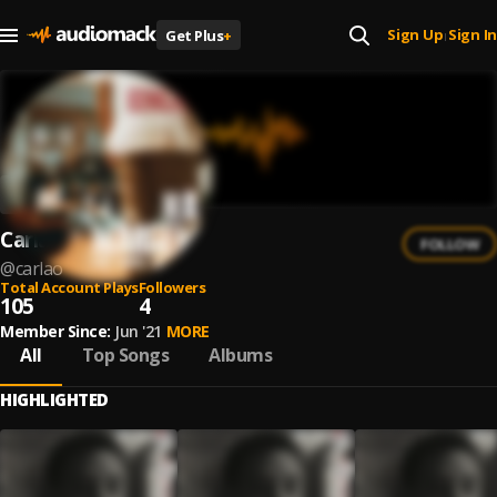
Sign Up
Sign In
Get Plus
+
|
Carlão
FOLLOW
@
carlao
Total Account Plays
Followers
105
4
Member Since:
Jun '21
MORE
All
Top Songs
Albums
HIGHLIGHTED