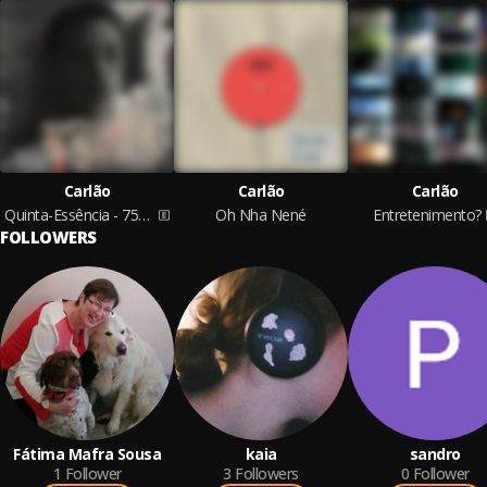
Carlão
Carlão
Carlão
Quinta-Essência - 75/25
Oh Nha Nené
Entretenimento?
FOLLOWERS
Fátima Mafra Sousa
kaia
sandro
1
Follower
3
Followers
0
Follower