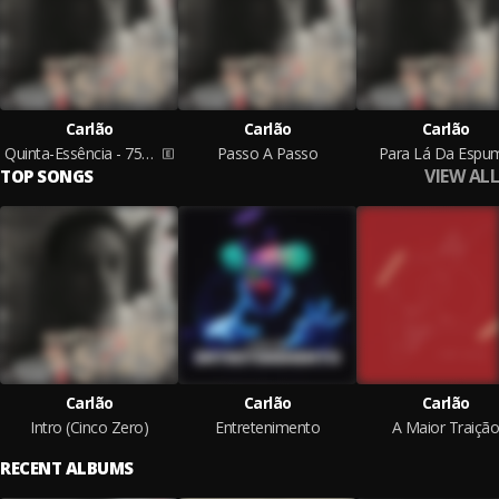
Carlão
Carlão
Carlão
Quinta-Essência - 75/25
Passo A Passo
Para Lá Da Espu
VIEW ALL
TOP SONGS
Carlão
Carlão
Carlão
Intro (Cinco Zero)
Entretenimento
A Maior Traiçã
RECENT ALBUMS