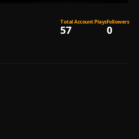
Total Account Plays
Followers
57
0