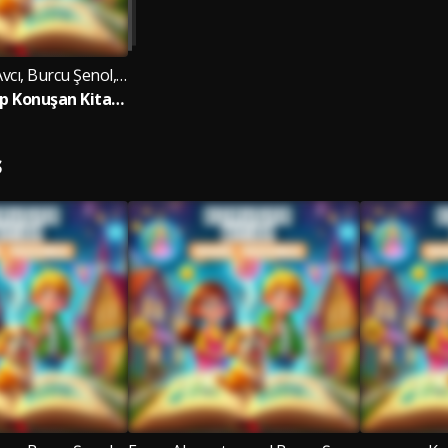
Cansu Özkan Avcı, Burcu Şenol, Kerem Keskin and Evren Alganatay
Konuşan Kitap Konuşan Kitap Çocuk Şarkıları
S