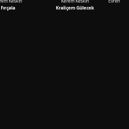
rem Keskin
Kerem Keskin
Fırçala
Kraliçem Gülecek
M