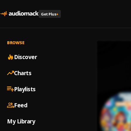
Get Plus
+
BROWSE
Discover
Charts
Playlists
Feed
My Library