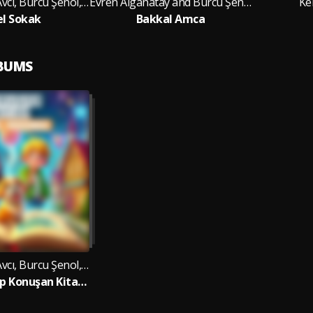
Cansu Özkan Avcı, Burcu Şenol, Kerem Keskin and Evren Alganatay
Evren Alganatay and Burcu Şenol
Ke
l Sokak
Bakkal Amca
LBUMS
Cansu Özkan Avcı, Burcu Şenol, Kerem Keskin and Evren Alganatay
Konuşan Kitap Konuşan Kitap Çocuk Şarkıları