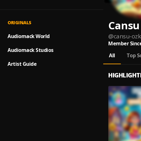
Cansu
ORIGINALS
@
cansu-ozk
Audiomack World
Member Since
Audiomack Studios
All
Top S
Artist Guide
HIGHLIGHT