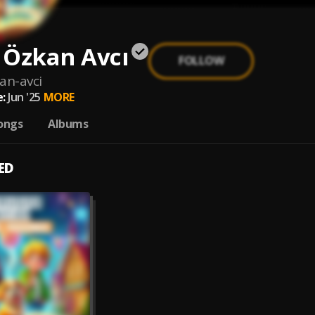
 Özkan Avcı
FOLLOW
an-avci
:
Jun '25
MORE
ongs
Albums
ED