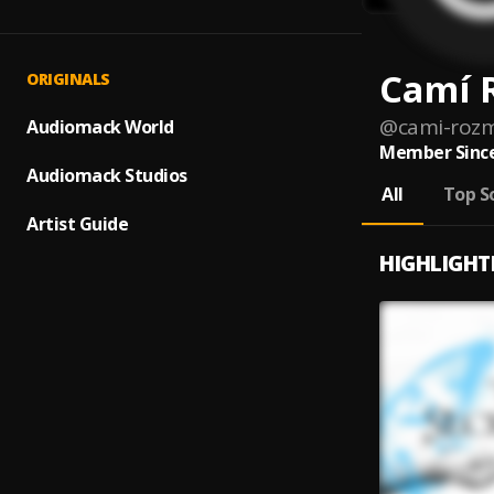
Camí 
ORIGINALS
@
cami-roz
Audiomack World
Member Since
Audiomack Studios
All
Top S
Artist Guide
HIGHLIGHT