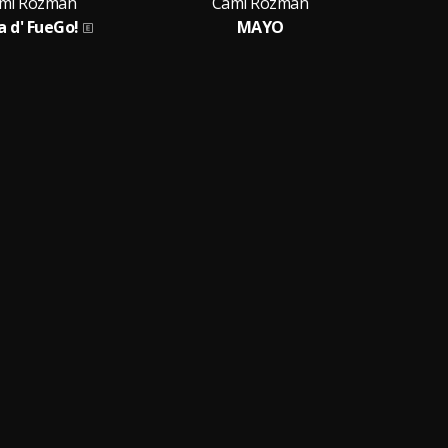
mí Rozman
Camí Rozman
a d' FueGo!
MAYO