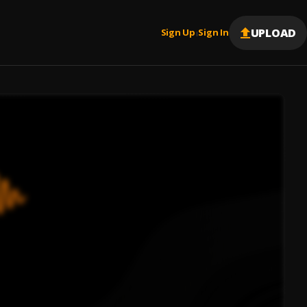
UPLOAD
Sign Up
Sign In
|