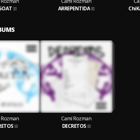
 Rozman
Camí Rozman
Ca
 GOAT
ARREPENTIDA
ChiK
LBUMS
 Rozman
Camí Rozman
RETOS
DECRETOS