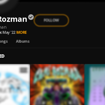
Rozman
FOLLOW
man
:
May '22
MORE
ongs
Albums
ED