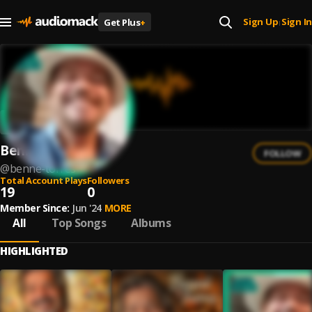
Sign Up
Sign In
Get Plus
+
|
Bennê Torres
FOLLOW
@
benne-torres
Total Account Plays
Followers
19
0
Member Since:
Jun '24
MORE
All
Top Songs
Albums
HIGHLIGHTED