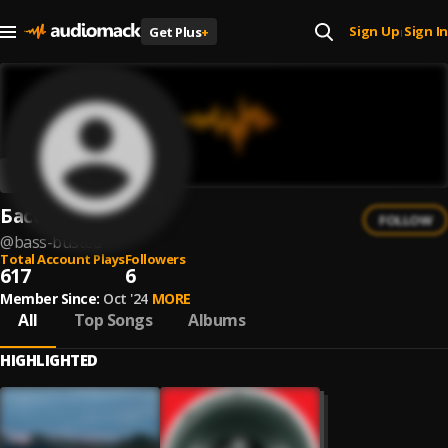
Sign Up
Sign In
Get Plus
+
|
Басс Бустед
FOLLOW
@
bass-busted
Total Account Plays
Followers
617
6
Member Since:
Oct '24
MORE
All
Top Songs
Albums
HIGHLIGHTED