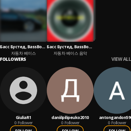
Басс Бустед, BassBoost, Music For Drive, Bass Boosted 4K
Басс Бустед, BassBoost
자동차 베이스
자동차 베이스 음악
VIEW ALL
FOLLOWERS
GiuliaR1
daniilpilipeuko2010
antongandon59
0
Follower
0
Follower
0
Follower
FOLLOW
FOLLOW
FOLLOW