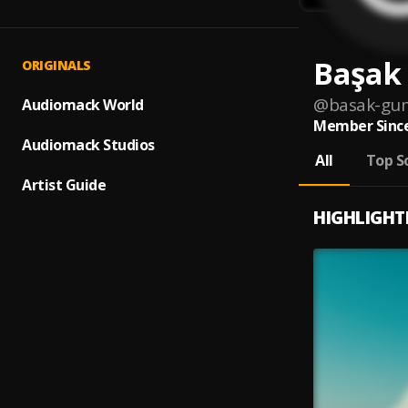
Başak
ORIGINALS
@
basak-gum
Audiomack World
Member Since
Audiomack Studios
All
Top S
Artist Guide
HIGHLIGHT