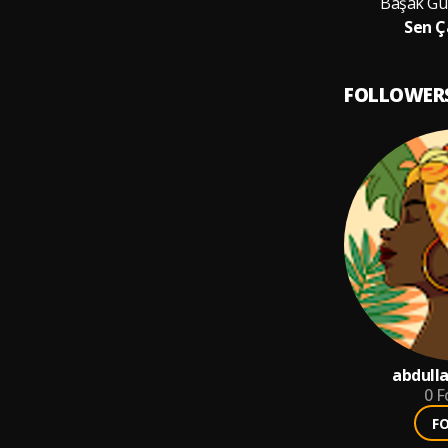
Başak Gü
Sen Ç
FOLLOWER
abdull
0
F
F