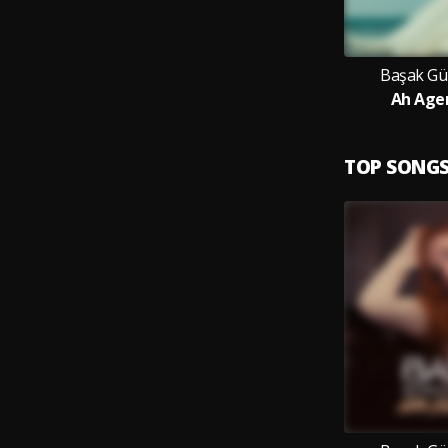
Başak Gü
Ah Ager
TOP SONG