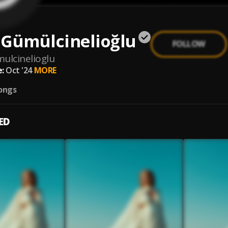
 Gümülcinelioğlu
FOLLOW
ulcinelioglu
:
Oct '24
MORE
ongs
ED