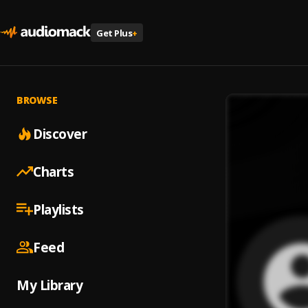
Get Plus
+
BROWSE
Discover
Charts
Playlists
Feed
My Library