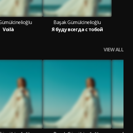
Gümülcinelioğlu
Başak Gümülcinelioğlu
Voilà
Я буду всегда с тобой
VIEW ALL