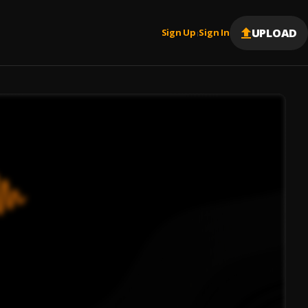
UPLOAD
Sign Up
Sign In
|