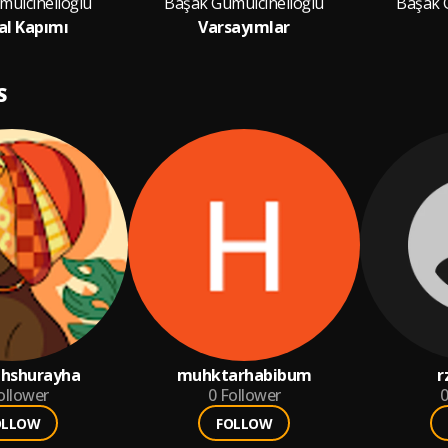
mülcinelioğlu
Başak Gümülcinelioğlu
Başak 
al Kapımı
Varsayımlar
S
ahshurayha
muhktarhabibum
r
ollower
0
Follower
0
OLLOW
FOLLOW