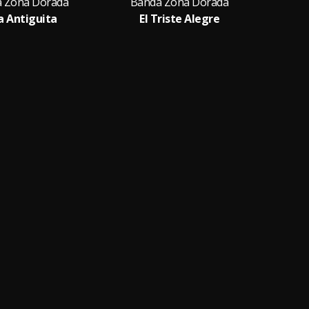
 Zona Dorada
Banda Zona Dorada
Ban
a Antiguita
El Triste Alegre