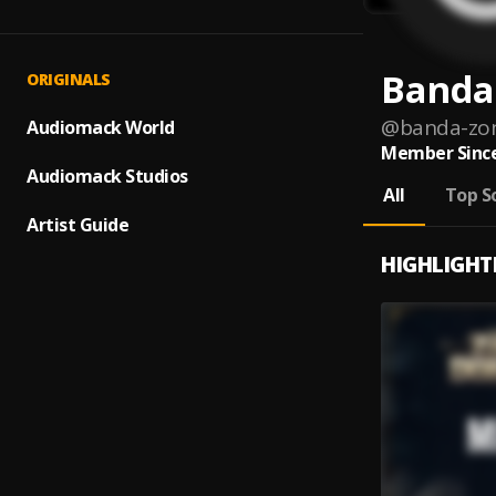
Banda
ORIGINALS
@
banda-zo
Audiomack World
Member Since
Audiomack Studios
All
Top S
Artist Guide
HIGHLIGHT