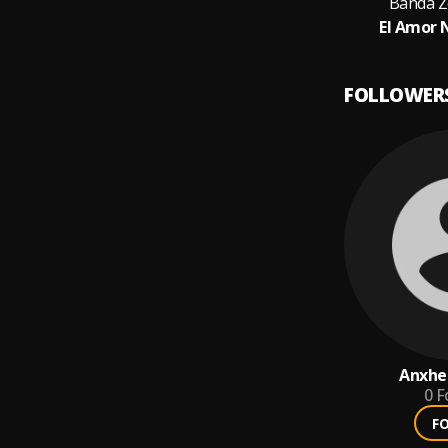
Banda Z
El Amor 
FOLLOWER
Anxhel
0
F
F