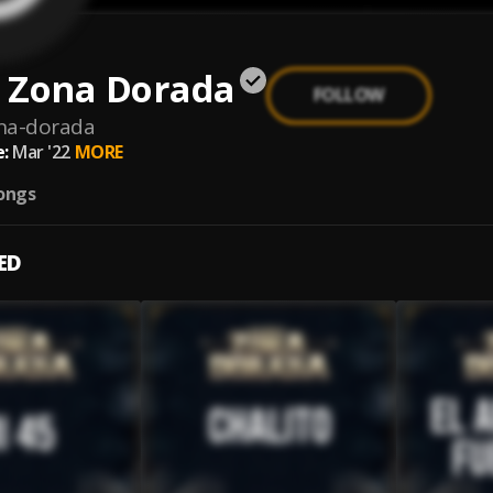
 Zona Dorada
FOLLOW
na-dorada
:
Mar '22
MORE
ongs
ED