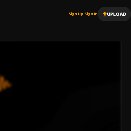
UPLOAD
Sign Up
Sign In
|