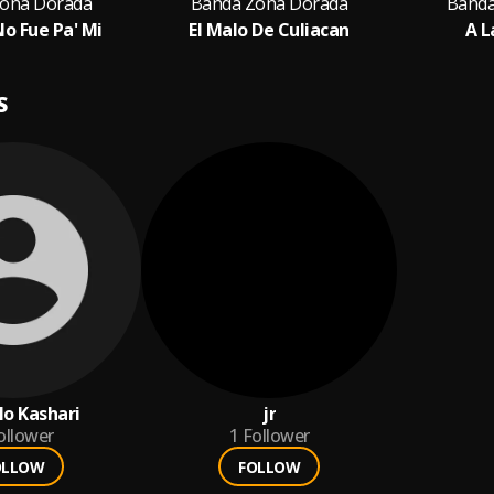
ona Dorada
Banda Zona Dorada
Banda
No Fue Pa' Mi
El Malo De Culiacan
A L
S
o Kashari
jr
ollower
1
Follower
OLLOW
FOLLOW