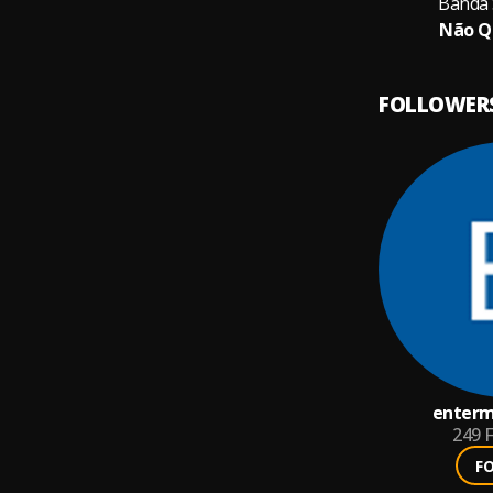
Banda 
Não Q
FOLLOWER
enterm
249
F
F