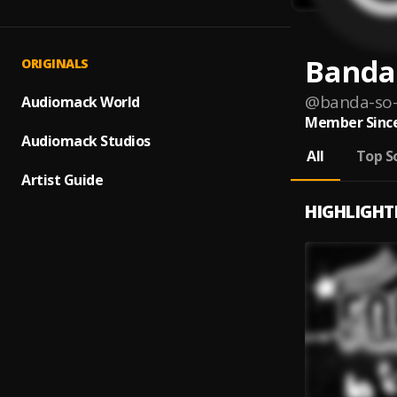
Banda
ORIGINALS
@
banda-so-
Audiomack World
Member Since
Audiomack Studios
All
Top S
Artist Guide
HIGHLIGHT