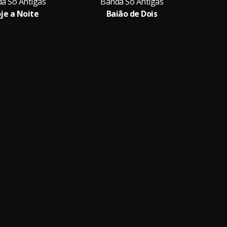
a Só Antigas
Banda Só Antigas
Ba
je a Noite
Baião de Dois