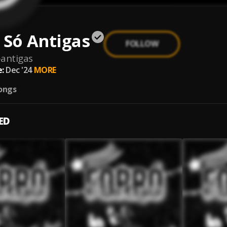
 Só Antigas
FOLLOW
antigas
:
Dec '24
MORE
ongs
ED