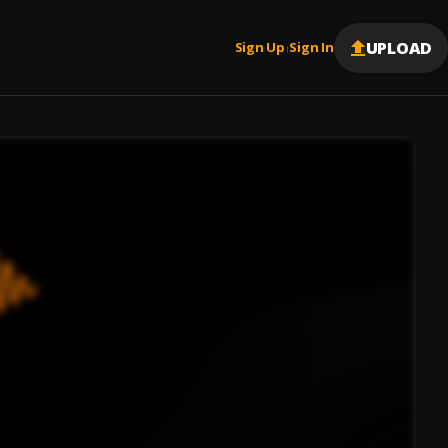
UPLOAD
Sign Up
Sign In
|