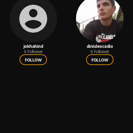
jokhahind
dinisleocadio
0
Follower
0
Follower
FOLLOW
FOLLOW