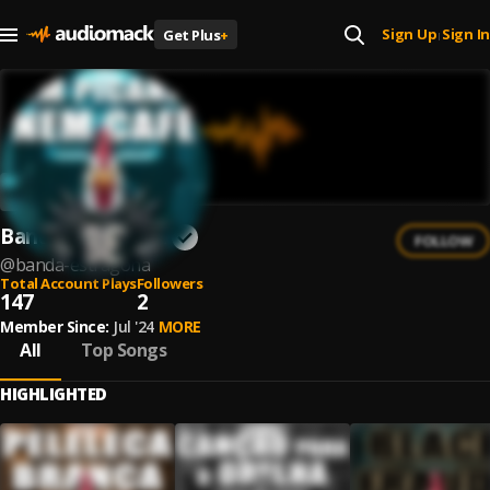
Sign Up
Sign In
Get Plus
+
|
Banda Estragona
FOLLOW
@
banda-estragona
Total Account Plays
Followers
147
2
Member Since:
Jul '24
MORE
All
Top Songs
HIGHLIGHTED