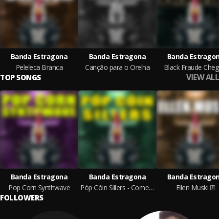
Banda Estragona
Banda Estragona
Banda Estrago
Peleleca Branca
Canção para o Orelha
Black Fraude Cheg
VIEW ALL
TOP SONGS
Banda Estragona
Banda Estragona
Banda Estrago
Pop Corn Synthwave
Póp Cóin Sillers - Cornetê Sorvetê
Ellen Muski
FOLLOWERS