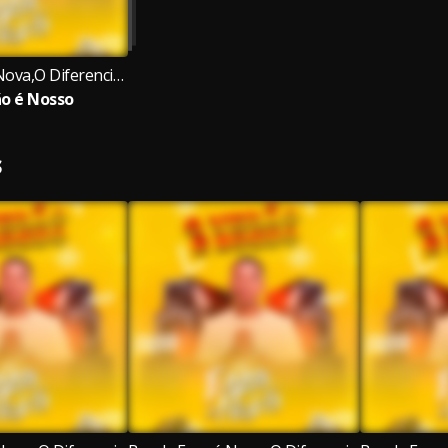
Banda Essa é Nova,O Diferenciado na Voz
o é Nosso
S