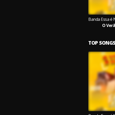
O Verã
TOP SONG