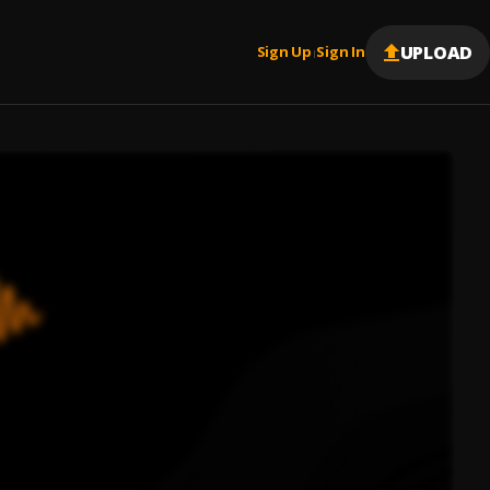
UPLOAD
Sign Up
Sign In
|