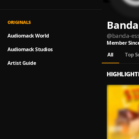
Banda
ORIGINALS
@
banda-ess
Audiomack World
Member Since
Audiomack Studios
All
Top S
Artist Guide
HIGHLIGHT