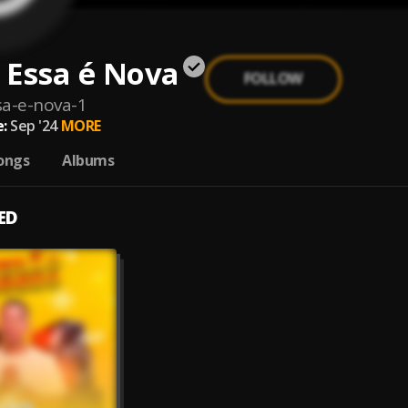
 Essa é Nova
FOLLOW
a-e-nova-1
:
Sep '24
MORE
ongs
Albums
ED