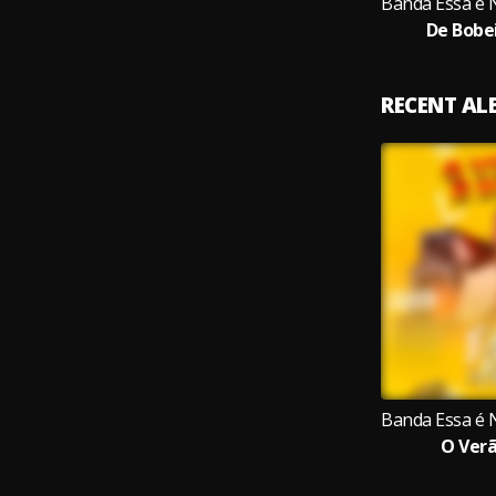
De Bobe
RECENT A
O Verã