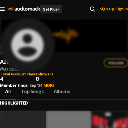
Sign Up
Sign In
Get Plus
+
|
Azvdo22
FOLLOW
@
azvdo22
Total Account Plays
Followers
4
0
Member Since:
Sep '24
MORE
All
Top Songs
Albums
HIGHLIGHTED