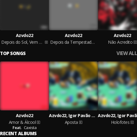
Azvdo22
Azvdo22
Azvdo22
Depois do Sol, Vem a Lua
Depois da Tempestade, Vem o Sol
Não Acredito
VIEW ALL
TOP SONGS
Azvdo22
Azvdo22, Igor Pavão Azevedo
Amor & Álcool
Aposta
Holofotes
Feat.
Caxista
RECENT ALBUMS