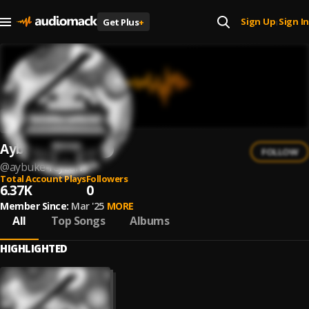
Sign Up
Sign In
Get Plus
+
|
Aybüke Feyzan
FOLLOW
@
aybuke-feyzan
Total Account Plays
Followers
6.37K
0
Member Since:
Mar '25
MORE
All
Top Songs
Albums
HIGHLIGHTED