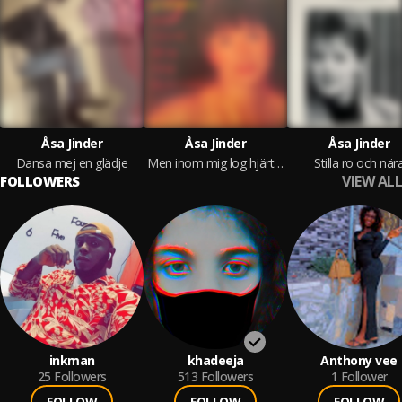
Åsa Jinder
Åsa Jinder
Åsa Jinder
Dansa mej en glädje
Men inom mig log hjärtat
Stilla ro och när
VIEW ALL
FOLLOWERS
inkman
khadeeja
Anthony vee
25
Followers
513
Followers
1
Follower
FOLLOW
FOLLOW
FOLLOW