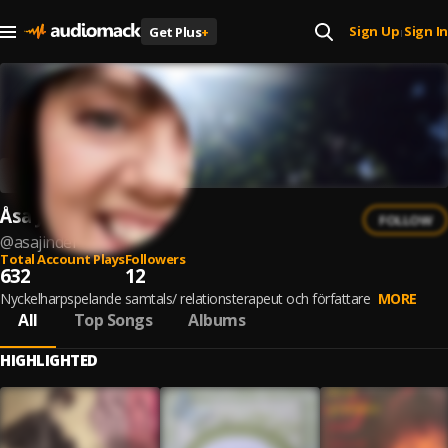
Sign Up
Sign In
Get Plus
+
|
Åsa Jinder
FOLLOW
@
asajinder
Total Account Plays
Followers
632
12
Nyckelharpspelande samtals/ relationsterapeut och författare
MORE
All
Top Songs
Albums
HIGHLIGHTED