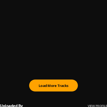
Repetirlo
6
.
Diamond La Mafia and Gino Mella
Donde He Que Tu Te Apaga
7
.
Vakero, KD One and PV Aparataje
Rucutuku
8
.
El Chuape , PV Aparataje
La Resbalosa
9
.
Lirico En La Casa
Yo Me Curo Con la Critica
10
.
Los Menores Films, Boni el travieso, Codigo Nego
Load More Tracks
Uploaded By
VIEW PROFILE