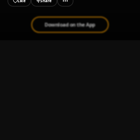
Like
Share
Download on the App
Fili
1
.
Chucky73 Ft Dowba Montana
Bumba
2
.
Liro Shaq
QUE TÚ CREE
3
.
PV Aparataje, Ceky Viciny and Tinyo RD
Nadie Puede Con Dios
4
.
PV Aparataje,Chimbala,KD One
Perreo
5
.
PV Aparataje, El Cherry Scom