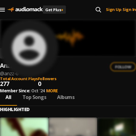
Sign Up
Sign In
Get Plus
+
|
Anzz
FOLLOW
@
anzz-6
Total Account Plays
Followers
277
0
Member Since:
Oct '24
MORE
All
Top Songs
Albums
HIGHLIGHTED