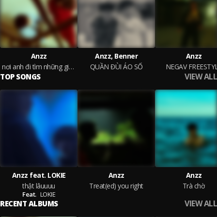
Anzz
Anzz, Benner
Anzz
nơi anh đi tìm những giấc mộng dang dở
QUẦN ĐÙI ÁO SỐ
NEGAV FREESTY
VIEW ALL
TOP SONGS
Anzz feat. LOKIE
Anzz
Anzz
thật lâuuuu
Treat(ed) you right
Trà chờ
Feat.
LOKIE
VIEW ALL
RECENT ALBUMS