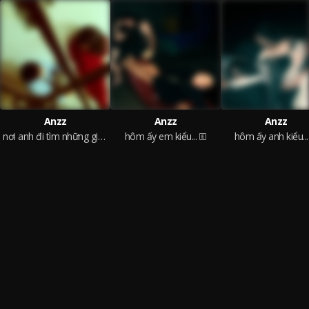
Anzz
Anzz
Anzz
nơi anh đi tìm những giấc mộng dang dở
hôm ấy em kiểu...
hôm ấy anh kiểu...