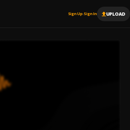
UPLOAD
Sign Up
Sign In
|