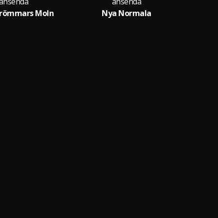
änsendå
änsendå
Drömmars Moln
Nya Normala