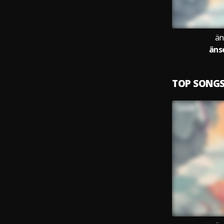
än
äns
TOP SONG