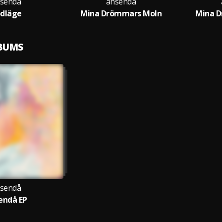
sendå
änsendå
dläge
Mina Drömmars Moln
Mina 
LBUMS
sendå
endå EP