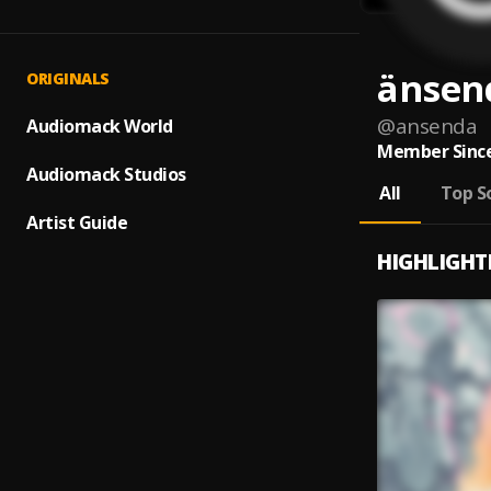
änsen
ORIGINALS
@
ansenda
Audiomack World
Member Since
Audiomack Studios
All
Top S
Artist Guide
HIGHLIGHT