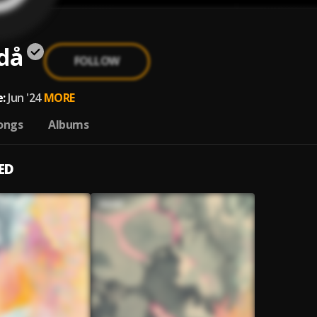
då
FOLLOW
:
Jun '24
MORE
ongs
Albums
ED