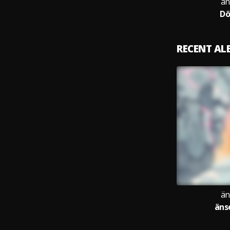
än
Dö
RECENT A
än
äns