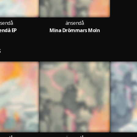
sendå
änsendå
endå EP
Mina Drömmars Moln
S