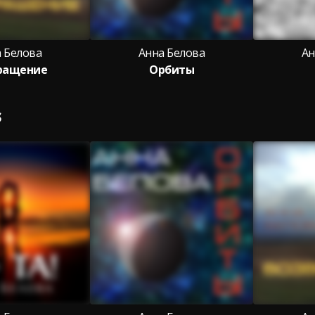
 Белова
Анна Белова
Ан
ращение
Орбиты
S