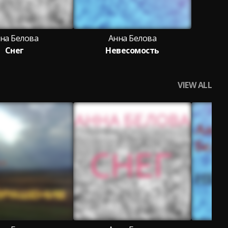
на Белова
Анна Белова
Снег
Невесомость
VIEW ALL