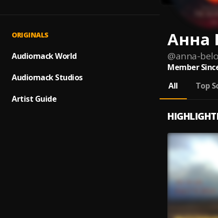
Анна 
ORIGINALS
@
anna-belo
Audiomack World
Member Since
Audiomack Studios
All
Top S
Artist Guide
HIGHLIGHT