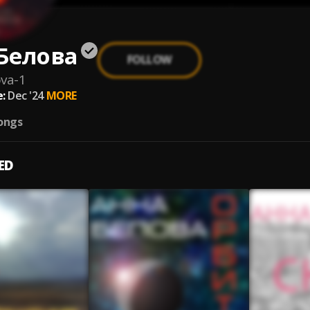
Белова
FOLLOW
va-1
:
Dec '24
MORE
ongs
ED