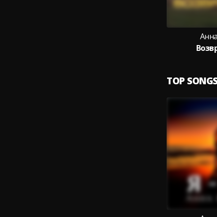
Анна
Возв
TOP SONG