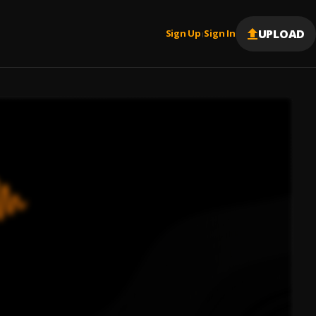
UPLOAD
Sign Up
Sign In
|