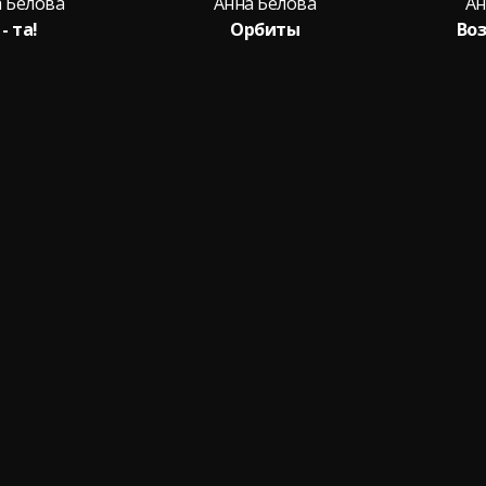
 Белова
Анна Белова
Ан
 - та!
Орбиты
Во