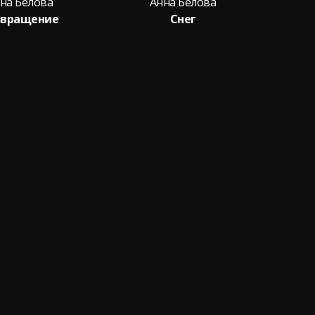
на Белова
Анна Белова
звращение
Снег