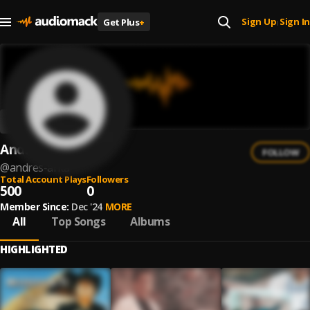
Sign Up
Sign In
Get Plus
+
|
Andrés Arita
FOLLOW
@
andres-arita
Total Account Plays
Followers
500
0
Member Since:
Dec '24
MORE
All
Top Songs
Albums
HIGHLIGHTED