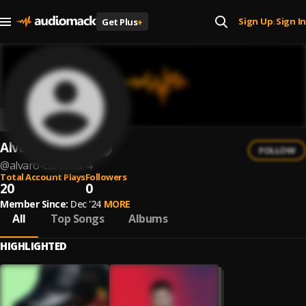
Sign Up
Sign In
Get Plus
+
|
Alvaro Cardona
FOLLOW
@
alvaro-cardona-4
Total Account Plays
Followers
20
0
Member Since:
Dec '24
MORE
All
Top Songs
Albums
HIGHLIGHTED